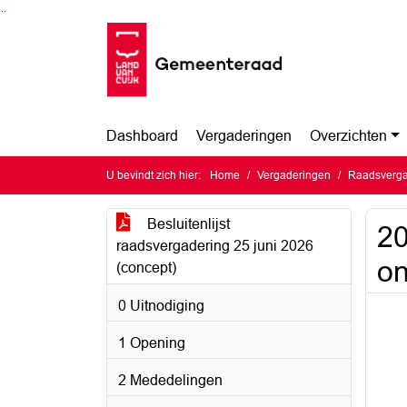
Ga naar de inhoud van deze pagina
Ga naar het zoeken
Ga naar het menu
Dashboard
Vergaderingen
Overzichten
U bevindt zich hier:
Home
Vergaderingen
Raadsverga
Besluitenlijst
20
raadsvergadering 25 juni 2026
on
(concept)
0 Uitnodiging
1 Opening
2 Mededelingen