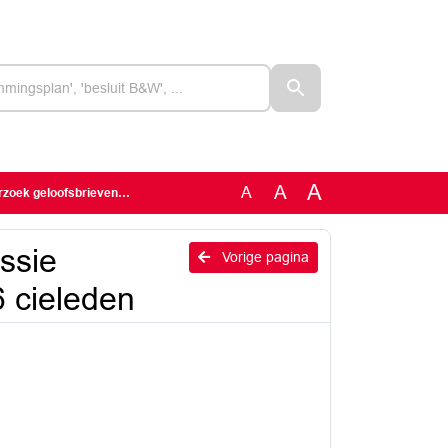
A
A
A
fsbrieven 250626 cieleden
ssie
Vorige pagina
 cieleden