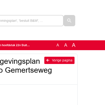
A
A
A
ebied Oploo Gemertseweg 22+26
gevingsplan
Vorige pagina
oo Gemertseweg