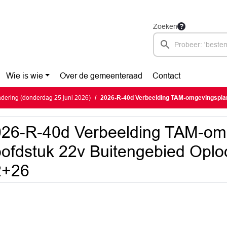
Zoeken
Wie is wie
Over de gemeenteraad
Contact
dering (donderdag 25 juni 2026)
2026-R-40d Verbeelding TAM-omgevingsplan hoofdstuk 22v Buiteng
26-R-40d Verbeelding TAM-om
ofdstuk 22v Buitengebied Opl
2+26