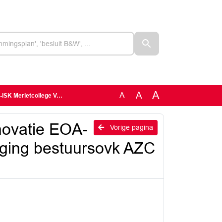
A
A
A
ing bestuursovk AZC Grave (concept)
ovatie EOA-
Vorige pagina
nging bestuursovk AZC