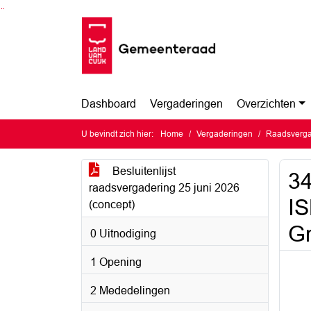
Ga naar de inhoud van deze pagina
Ga naar het zoeken
Ga naar het menu
Dashboard
Vergaderingen
Overzichten
U bevindt zich hier:
Home
Vergaderingen
Raadsverga
Besluitenlijst
34
raadsvergadering 25 juni 2026
IS
(concept)
Gr
0 Uitnodiging
1 Opening
2 Mededelingen