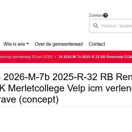
Zoeken
Wie is wie
Over de gemeenteraad
Contact
dering (donderdag 25 juni 2026)
34 2026-M-7b 2025-R-32 RB Renovatie EOA-ISK Merletcollege Velp icm verleng
 2026-M-7b 2025-R-32 RB Ren
K Merletcollege Velp icm verle
ave (concept)