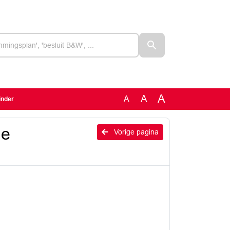
A
A
A
inder
de
Vorige pagina