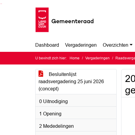
Ga naar de inhoud van deze pagina
Ga naar het zoeken
Ga naar het menu
Dashboard
Vergaderingen
Overzichten
U bevindt zich hier:
Home
Vergaderingen
Raadsverga
Besluitenlijst
20
raadsvergadering 25 juni 2026
ge
(concept)
0 Uitnodiging
1 Opening
2 Mededelingen