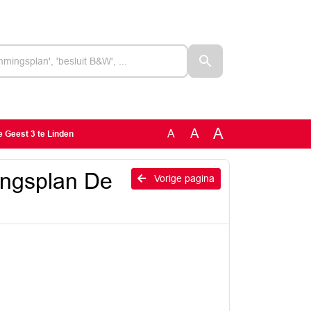
A
A
A
 Geest 3 te Linden
ingsplan De
Vorige pagina