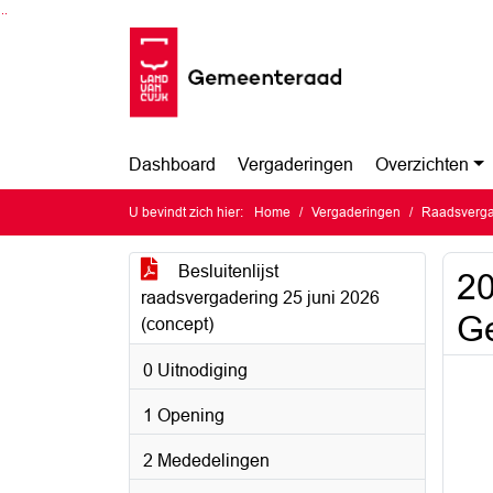
Ga naar de inhoud van deze pagina
Ga naar het zoeken
Ga naar het menu
Dashboard
Vergaderingen
Overzichten
U bevindt zich hier:
Home
Vergaderingen
Raadsverga
Besluitenlijst
20
raadsvergadering 25 juni 2026
Ge
(concept)
0 Uitnodiging
1 Opening
2 Mededelingen