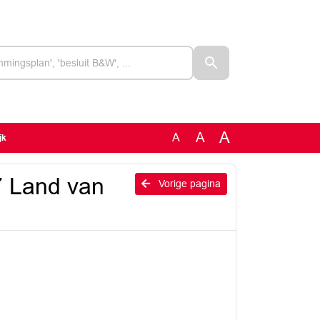
A
A
A
jk
7 Land van
Vorige pagina