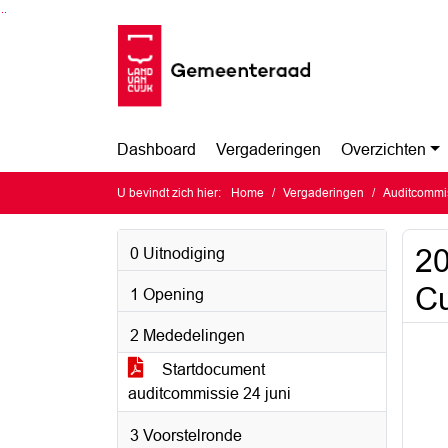
Ga naar de inhoud van deze pagina
Ga naar het zoeken
Ga naar het menu
Dashboard
Vergaderingen
Overzichten
U bevindt zich hier:
Home
Vergaderingen
Auditcommi
20
0 Uitnodiging
Cu
1 Opening
2 Mededelingen
Startdocument
auditcommissie 24 juni
3 Voorstelronde