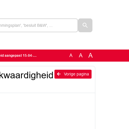
A
A
A
angepast 15-04-2026 (A)
jkwaardigheid
Vorige pagina