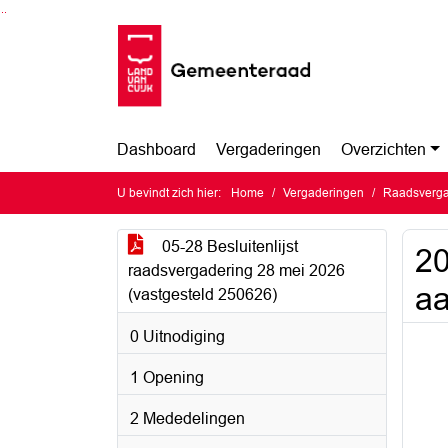
Ga naar de inhoud van deze pagina
Ga naar het zoeken
Ga naar het menu
Dashboard
Vergaderingen
Overzichten
U bevindt zich hier:
Home
Vergaderingen
Raadsverga
05-28 Besluitenlijst
20
raadsvergadering 28 mei 2026
aa
(vastgesteld 250626)
0 Uitnodiging
1 Opening
2 Mededelingen