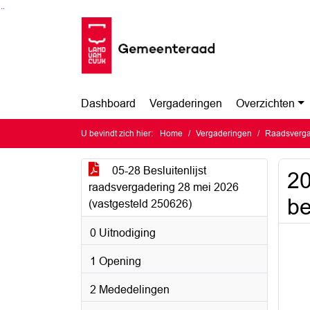
Ga naar de inhoud van deze pagina
Ga naar het zoeken
Ga naar het menu
Dashboard
Vergaderingen
Overzichten
U bevindt zich hier:
Home
Vergaderingen
Raadsverga
05-28 Besluitenlijst
20
raadsvergadering 28 mei 2026
be
(vastgesteld 250626)
0 Uitnodiging
1 Opening
2 Mededelingen