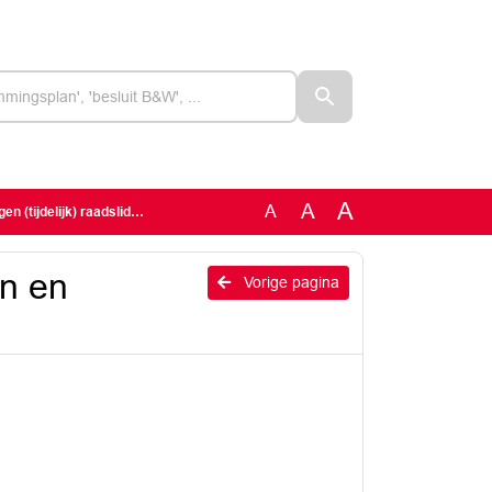
A
A
A
tijdelijk) raadslid VVD
n en
Vorige pagina