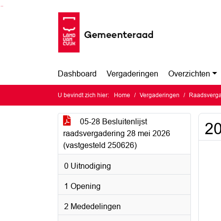
Ga naar de inhoud van deze pagina
Ga naar het zoeken
Ga naar het menu
Dashboard
Vergaderingen
Overzichten
U bevindt zich hier:
Home
Vergaderingen
Raadsverga
05-28 Besluitenlijst
2
raadsvergadering 28 mei 2026
(vastgesteld 250626)
0 Uitnodiging
1 Opening
2 Mededelingen