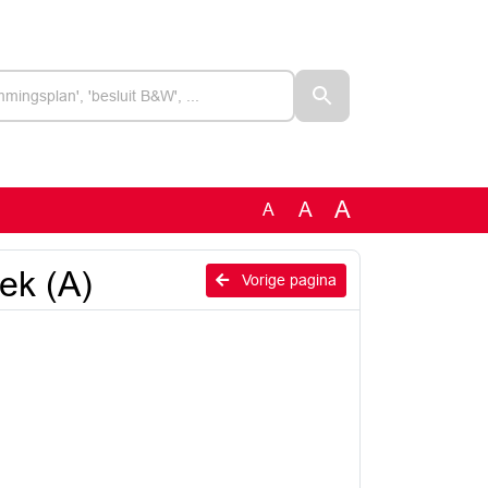
A
A
A
k (A)
Vorige pagina