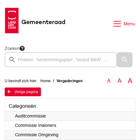
Ga naar de inhoud van deze pagina
Ga naar het zoeken
Ga naar het menu
Menu
Zoeken
A
A
A
U bevindt zich hier:
Home
Vergaderingen
Vorige pagina
Categorieën
Auditcommissie
Commissie Inwoners
Commissie Omgeving