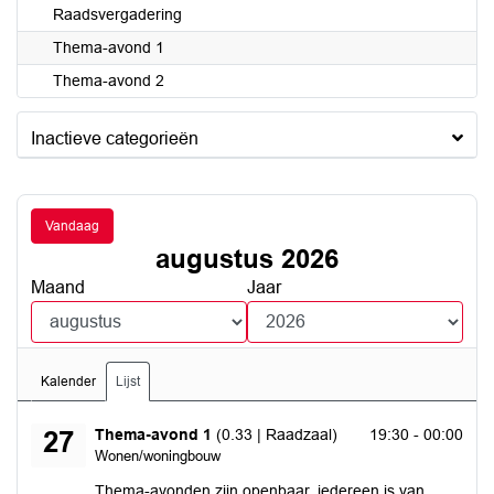
Raadsvergadering
Thema-avond 1
Thema-avond 2
Inactieve categorieën
Vandaag
augustus 2026
Maand
Jaar
Kalender
Lijst
donderdag 27 augustus 2026
Thema-avond 1
(0.33 | Raadzaal)
19:30 - 00:00
27
Wonen/woningbouw
Thema-avonden zijn openbaar, iedereen is van