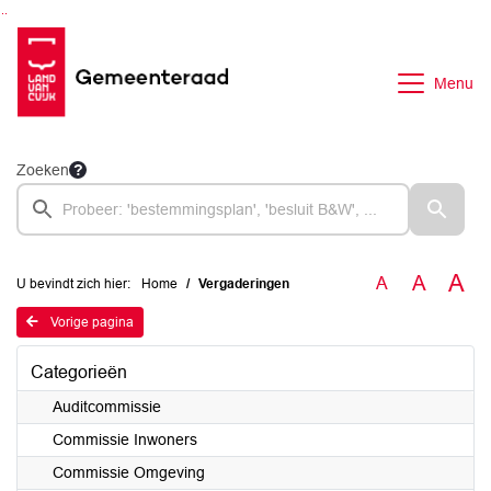
Ga naar de inhoud van deze pagina
Ga naar het zoeken
Ga naar het menu
Menu
Zoeken
A
A
A
U bevindt zich hier:
Home
Vergaderingen
Vorige pagina
Categorieën
Auditcommissie
Commissie Inwoners
Commissie Omgeving