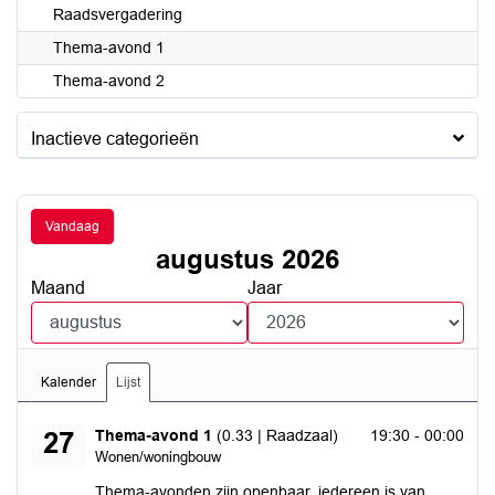
Raadsvergadering
Thema-avond 1
Thema-avond 2
Inactieve categorieën
Vandaag
augustus 2026
Maand
Jaar
Kalender
Lijst
donderdag 27 augustus 2026
Thema-avond 1
(0.33 | Raadzaal)
19:30 - 00:00
27
Wonen/woningbouw
Thema-avonden zijn openbaar, iedereen is van