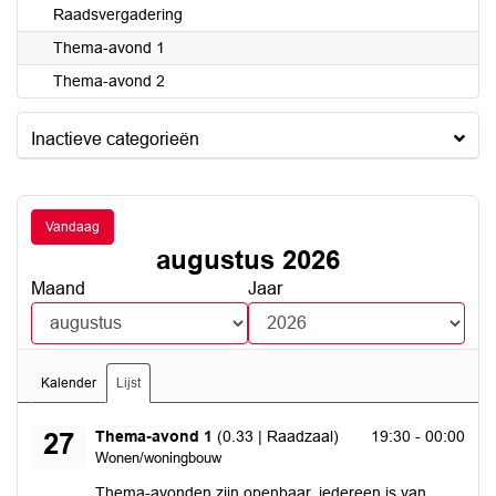
Raadsvergadering
Thema-avond 1
Thema-avond 2
Inactieve categorieën
Vandaag
augustus 2026
Maand
Jaar
Kalender
Lijst
donderdag 27 augustus 2026
Thema-avond 1
(0.33 | Raadzaal)
19:30 - 00:00
27
Wonen/woningbouw
Thema-avonden zijn openbaar, iedereen is van