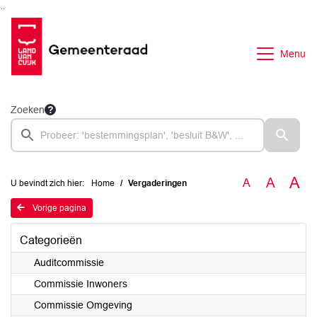
Ga naar de inhoud van deze pagina
Ga naar het zoeken
Ga naar het menu
Menu
Zoeken
A
A
A
U bevindt zich hier:
Home
Vergaderingen
Vorige pagina
Categorieën
Auditcommissie
Commissie Inwoners
Commissie Omgeving