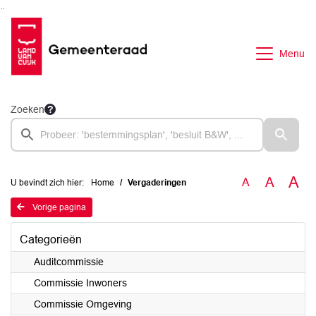
Ga naar de inhoud van deze pagina
Ga naar het zoeken
Ga naar het menu
Menu
Zoeken
A
A
A
U bevindt zich hier:
Home
Vergaderingen
Vorige pagina
Categorieën
Auditcommissie
Commissie Inwoners
Commissie Omgeving