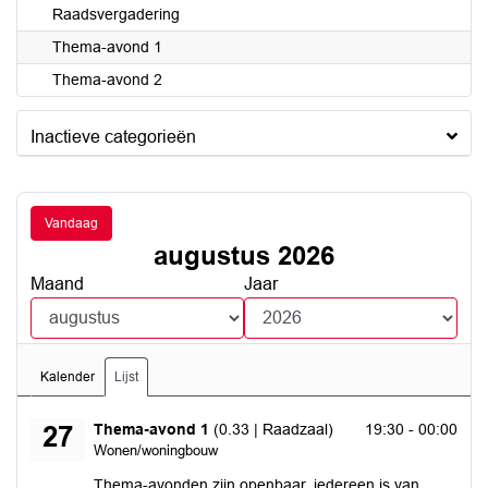
Raadsvergadering
Thema-avond 1
Thema-avond 2
Inactieve categorieën
Vandaag
augustus 2026
Maand
Jaar
Kalender
Lijst
donderdag 27 augustus 2026
Thema-avond 1
(0.33 | Raadzaal)
19:30 - 00:00
27
Wonen/woningbouw
Thema-avonden zijn openbaar, iedereen is van