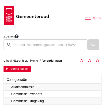
Ga naar de inhoud van deze pagina
Ga naar het zoeken
Ga naar het menu
Menu
Zoeken
A
A
A
U bevindt zich hier:
Home
Vergaderingen
Vorige pagina
Categorieën
Auditcommissie
Commissie Inwoners
Commissie Omgeving