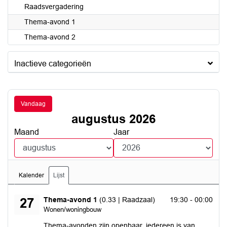
Raadsvergadering
Thema-avond 1
Thema-avond 2
Inactieve categorieën
Vandaag
augustus 2026
Maand
Jaar
Kalender
Lijst
donderdag 27 augustus 2026
Thema-avond 1
(0.33 | Raadzaal)
19:30 - 00:00
27
Wonen/woningbouw
Thema-avonden zijn openbaar, iedereen is van