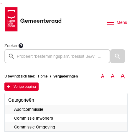
Ga naar de inhoud van deze pagina
Ga naar het zoeken
Ga naar het menu
Menu
Zoeken
A
A
A
U bevindt zich hier:
Home
Vergaderingen
Vorige pagina
Categorieën
Auditcommissie
Commissie Inwoners
Commissie Omgeving