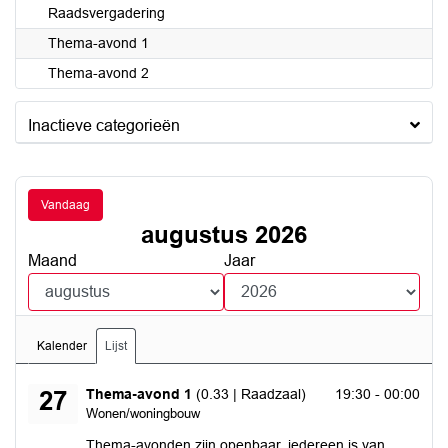
Raadsvergadering
Thema-avond 1
Thema-avond 2
Inactieve categorieën
Vandaag
augustus 2026
Maand
Jaar
Kalender
Lijst
donderdag 27 augustus 2026
Thema-avond 1
(0.33 | Raadzaal)
19:30 - 00:00
27
Wonen/woningbouw
Thema-avonden zijn openbaar, iedereen is van