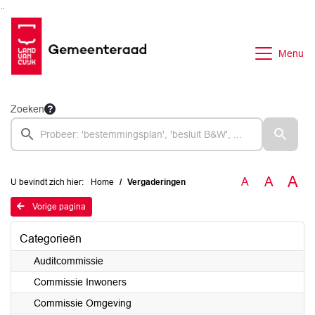
Ga naar de inhoud van deze pagina
Ga naar het zoeken
Ga naar het menu
Menu
Zoeken
A
A
A
U bevindt zich hier:
Home
Vergaderingen
Vorige pagina
Categorieën
Auditcommissie
Commissie Inwoners
Commissie Omgeving