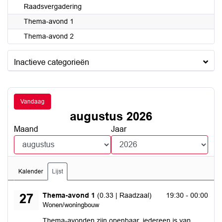
Raadsvergadering
Thema-avond 1
Thema-avond 2
Inactieve categorieën
Vandaag
augustus 2026
Maand
Jaar
Kalender
Lijst
donderdag 27 augustus 2026
Thema-avond 1
(0.33 | Raadzaal)
19:30 - 00:00
27
Wonen/woningbouw
Thema-avonden zijn openbaar, iedereen is van