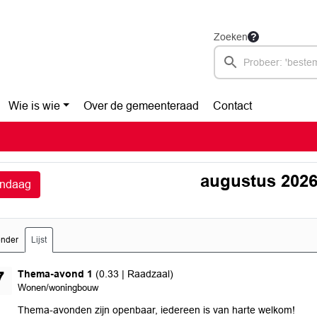
Zoeken
Wie is wie
Over de gemeenteraad
Contact
augustus 202
ndaag
ender
Lijst
donderdag 27 augustus 2026
Thema-avond 1
(0.33 | Raadzaal)
7
Wonen/woningbouw
Thema-avonden zijn openbaar, iedereen is van harte welkom!