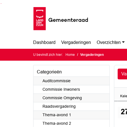
Ga naar de inhoud van deze pagina
Ga naar het zoeken
Ga naar het menu
Dashboard
Vergaderingen
Overzichten
U bevindt zich hier:
Home
Vergaderingen
Categorieën
Va
Auditcommissie
Commissie Inwoners
Kal
Commissie Omgeving
Raadsvergadering
2
Thema-avond 1
Thema-avond 2