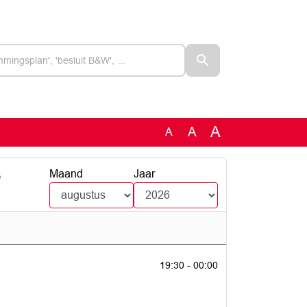
A
A
A
6
Maand
Jaar
19:30 - 00:00