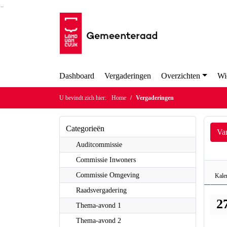
Ga naar de inhoud van deze pagina
Ga naar het zoeken
Ga naar het menu
Dashboard
Vergaderingen
Overzichten
U bevindt zich hier:
Home
Vergaderingen
Categorieën
Va
Auditcommissie
Commissie Inwoners
Commissie Omgeving
Kal
Raadsvergadering
2
Thema-avond 1
Thema-avond 2