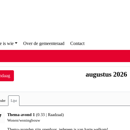
Wie is wie
Over de gemeenteraad
Contact
augustus 2026
ndaag
ender
Lijst
donderdag 27 augustus 2026
(0.33 | Raadzaal)
7
Thema-avond 1
Wonen/woningbouw
Thema-avonden zijn openbaar, iedereen is van harte welkom!