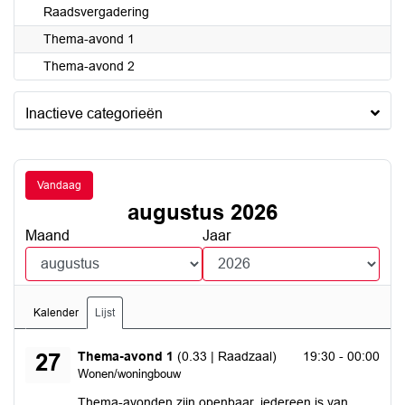
Raadsvergadering
Thema-avond 1
Thema-avond 2
Inactieve categorieën
Vandaag
augustus 2026
Maand
Jaar
Kalender
Lijst
donderdag 27 augustus 2026
Thema-avond 1
(0.33 | Raadzaal)
19:30 - 00:00
27
Wonen/woningbouw
Thema-avonden zijn openbaar, iedereen is van