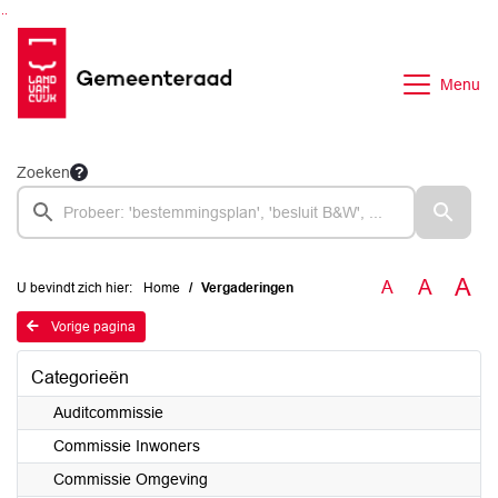
Ga naar de inhoud van deze pagina
Ga naar het zoeken
Ga naar het menu
Menu
Zoeken
A
A
A
U bevindt zich hier:
Home
Vergaderingen
Vorige pagina
Categorieën
Auditcommissie
Commissie Inwoners
Commissie Omgeving