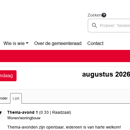
Zoeken
Wie is wie
Over de gemeenteraad
Contact
augustus 202
ndaag
ender
Lijst
donderdag 27 augustus 2026
Thema-avond 1
(0.33 | Raadzaal)
7
Wonen/woningbouw
Thema-avonden zijn openbaar, iedereen is van harte welkom!