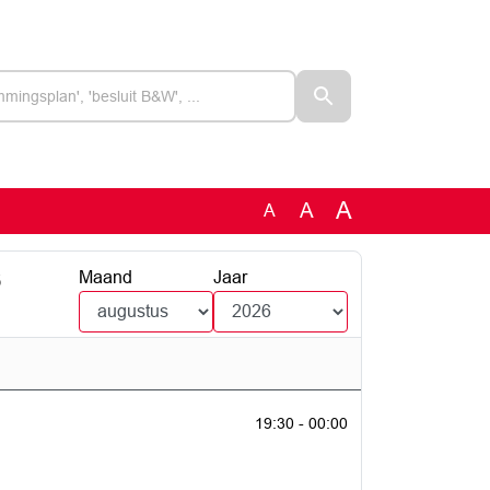
A
A
A
6
Maand
Jaar
19:30 - 00:00