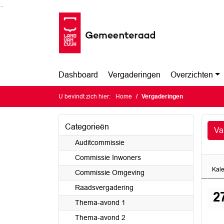
Ga naar de inhoud van deze pagina
Ga naar het zoeken
Ga naar het menu
Dashboard
Vergaderingen
Overzichten
U bevindt zich hier:
Home
Vergaderingen
Categorieën
Va
Auditcommissie
Commissie Inwoners
Kal
Commissie Omgeving
Raadsvergadering
2
Thema-avond 1
Thema-avond 2