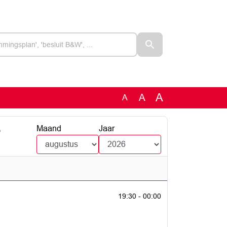
A
A
A
6
Maand
Jaar
19:30 - 00:00