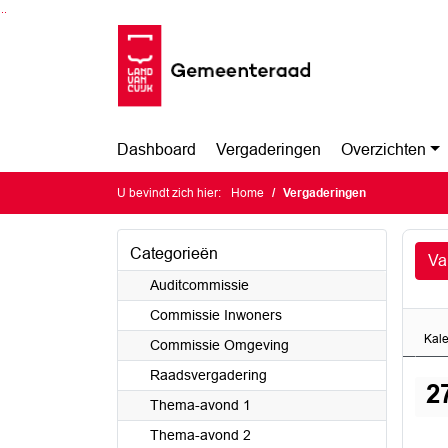
Ga naar de inhoud van deze pagina
Ga naar het zoeken
Ga naar het menu
Dashboard
Vergaderingen
Overzichten
U bevindt zich hier:
Home
Vergaderingen
Categorieën
Va
Auditcommissie
Commissie Inwoners
Kal
Commissie Omgeving
Raadsvergadering
2
Thema-avond 1
Thema-avond 2