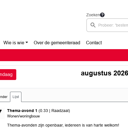
Zoeken
Wie is wie
Over de gemeenteraad
Contact
augustus 202
ndaag
ender
Lijst
donderdag 27 augustus 2026
Thema-avond 1
(0.33 | Raadzaal)
7
Wonen/woningbouw
Thema-avonden zijn openbaar, iedereen is van harte welkom!