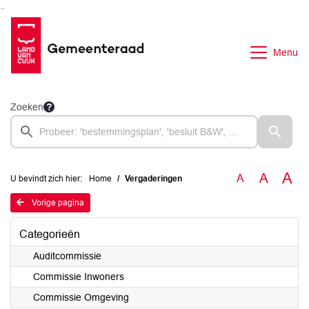
Ga naar de inhoud van deze pagina
Ga naar het zoeken
Ga naar het menu
Menu
Zoeken
A
A
A
U bevindt zich hier:
Home
Vergaderingen
Vorige pagina
Categorieën
Auditcommissie
Commissie Inwoners
Commissie Omgeving