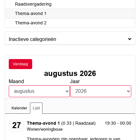
Raadsvergadering
Thema-avond 1
Thema-avond 2
Inactieve categorieën
Vandaag
augustus 2026
Maand
Jaar
Kalender
Lijst
donderdag 27 augustus 2026
Thema-avond 1
(0.33 | Raadzaal)
19:30 - 00:00
27
Wonen/woningbouw
Thema-avonden zijn openbaar, iedereen is van