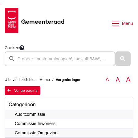
Ga naar de inhoud van deze pagina
Ga naar het zoeken
Ga naar het menu
Menu
Zoeken
A
A
A
U bevindt zich hier:
Home
Vergaderingen
Vorige pagina
Categorieën
Auditcommissie
Commissie Inwoners
Commissie Omgeving