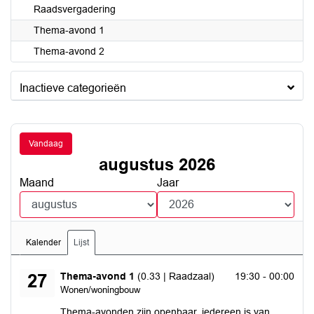
Raadsvergadering
Thema-avond 1
Thema-avond 2
Inactieve categorieën
Vandaag
augustus 2026
Maand
Jaar
Kalender
Lijst
donderdag 27 augustus 2026
Thema-avond 1
(0.33 | Raadzaal)
19:30 - 00:00
27
Wonen/woningbouw
Thema-avonden zijn openbaar, iedereen is van