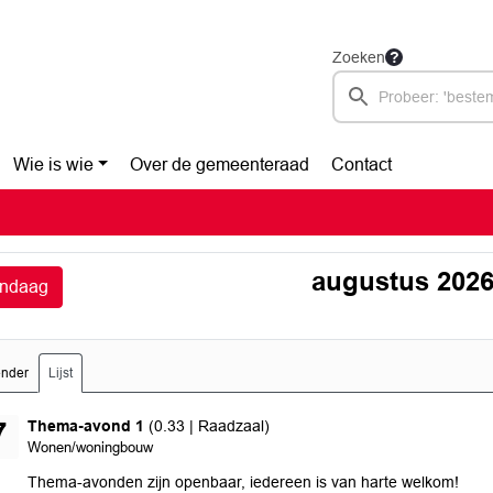
Zoeken
Wie is wie
Over de gemeenteraad
Contact
augustus 202
ndaag
ender
Lijst
donderdag 27 augustus 2026
Thema-avond 1
(0.33 | Raadzaal)
7
Wonen/woningbouw
Thema-avonden zijn openbaar, iedereen is van harte welkom!