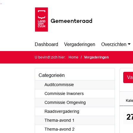
Ga naar de inhoud van deze pagina
Ga naar het zoeken
Ga naar het menu
Dashboard
Vergaderingen
Overzichten
U bevindt zich hier:
Home
Vergaderingen
Categorieën
Va
Auditcommissie
Commissie Inwoners
Kal
Commissie Omgeving
Raadsvergadering
2
Thema-avond 1
Thema-avond 2