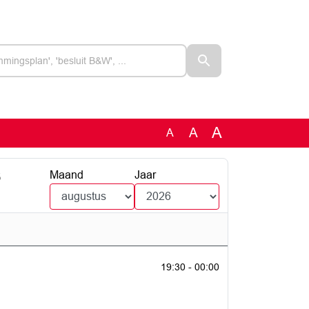
A
A
A
6
Maand
Jaar
19:30 - 00:00