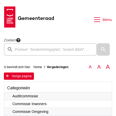
Ga naar de inhoud van deze pagina
Ga naar het zoeken
Ga naar het menu
Menu
Zoeken
A
A
A
U bevindt zich hier:
Home
Vergaderingen
Vorige pagina
Categorieën
Auditcommissie
Commissie Inwoners
Commissie Omgeving