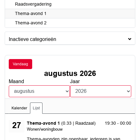
Raadsvergadering
Thema-avond 1
Thema-avond 2
Inactieve categorieën
Vandaag
augustus 2026
Maand
Jaar
Kalender
Lijst
donderdag 27 augustus 2026
Thema-avond 1
(0.33 | Raadzaal)
19:30 - 00:00
27
Wonen/woningbouw
Thema-avonden zijn openbaar, iedereen is van