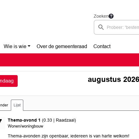
Zoeken
Wie is wie
Over de gemeenteraad
Contact
augustus 202
ndaag
ender
Lijst
donderdag 27 augustus 2026
Thema-avond 1
(0.33 | Raadzaal)
7
Wonen/woningbouw
Thema-avonden zijn openbaar, iedereen is van harte welkom!