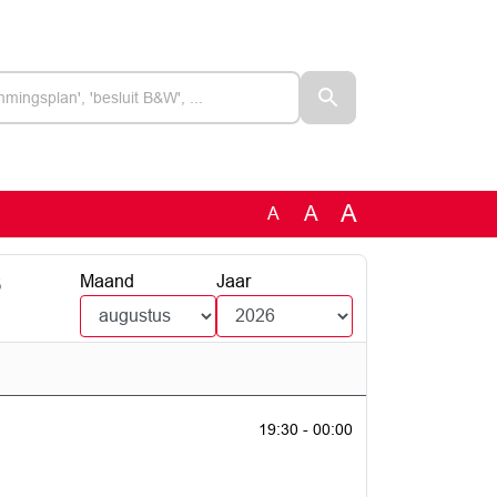
A
A
A
6
Maand
Jaar
19:30 - 00:00