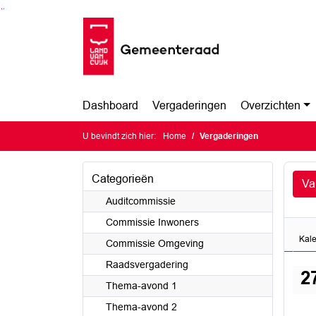
Ga naar de inhoud van deze pagina
Ga naar het zoeken
Ga naar het menu
Dashboard
Vergaderingen
Overzichten
U bevindt zich hier:
Home
Vergaderingen
Categorieën
Va
Auditcommissie
Commissie Inwoners
Kal
Commissie Omgeving
Raadsvergadering
2
Thema-avond 1
Thema-avond 2