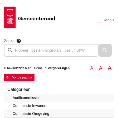
Ga naar de inhoud van deze pagina
Ga naar het zoeken
Ga naar het menu
Menu
Zoeken
A
A
A
U bevindt zich hier:
Home
Vergaderingen
Vorige pagina
Categorieën
Auditcommissie
Commissie Inwoners
Commissie Omgeving