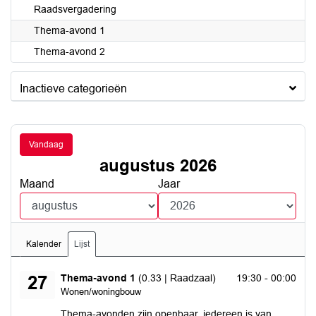
Raadsvergadering
Thema-avond 1
Thema-avond 2
Inactieve categorieën
Vandaag
augustus 2026
Maand
Jaar
Kalender
Lijst
donderdag 27 augustus 2026
Thema-avond 1
(0.33 | Raadzaal)
19:30 - 00:00
27
Wonen/woningbouw
Thema-avonden zijn openbaar, iedereen is van