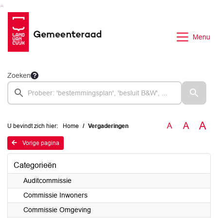
Ga naar de inhoud van deze pagina
Ga naar het zoeken
Ga naar het menu
Menu
Zoeken
A
A
A
U bevindt zich hier:
Home
Vergaderingen
Vorige pagina
Categorieën
Auditcommissie
Commissie Inwoners
Commissie Omgeving