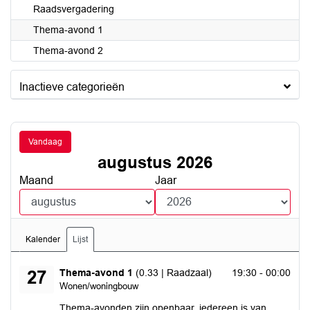
Raadsvergadering
Thema-avond 1
Thema-avond 2
Inactieve categorieën
Vandaag
augustus 2026
Maand
Jaar
Kalender
Lijst
donderdag 27 augustus 2026
Thema-avond 1
(0.33 | Raadzaal)
19:30 - 00:00
27
Wonen/woningbouw
Thema-avonden zijn openbaar, iedereen is van