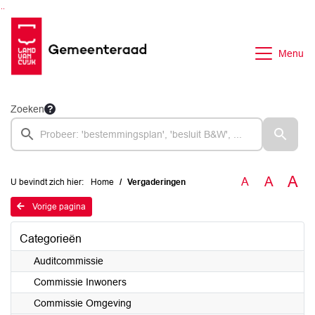
Ga naar de inhoud van deze pagina
Ga naar het zoeken
Ga naar het menu
Menu
Zoeken
A
A
A
U bevindt zich hier:
Home
Vergaderingen
Vorige pagina
Categorieën
Auditcommissie
Commissie Inwoners
Commissie Omgeving