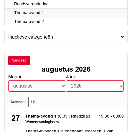
Raadsvergadering
Thema-avond 1
Thema-avond 2
Inactieve categorieën
Vandaag
augustus 2026
Maand
Jaar
Kalender
Lijst
donderdag 27 augustus 2026
Thema-avond 1
(0.33 | Raadzaal)
19:30 - 00:00
27
Wonen/woningbouw
Thema-avonden zijn openbaar, iedereen is van