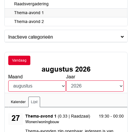
Raadsvergadering
Thema-avond 1
Thema-avond 2
Inactieve categorieën
Vandaag
augustus 2026
Maand
Jaar
Kalender
Lijst
donderdag 27 augustus 2026
Thema-avond 1
(0.33 | Raadzaal)
19:30 - 00:00
27
Wonen/woningbouw
Thema-avonden zijn openbaar, iedereen is van