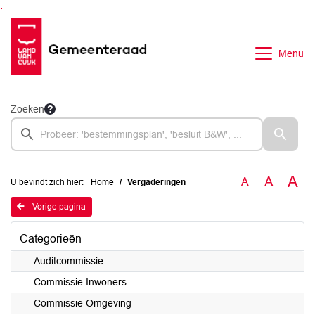
Ga naar de inhoud van deze pagina
Ga naar het zoeken
Ga naar het menu
Menu
Zoeken
A
A
A
U bevindt zich hier:
Home
Vergaderingen
Vorige pagina
Categorieën
Auditcommissie
Commissie Inwoners
Commissie Omgeving