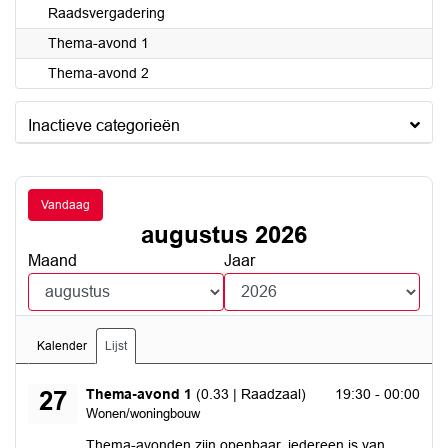
Raadsvergadering
Thema-avond 1
Thema-avond 2
Inactieve categorieën
Vandaag
augustus 2026
Maand
Jaar
Kalender
Lijst
donderdag 27 augustus 2026
Thema-avond 1
(0.33 | Raadzaal)
19:30 - 00:00
27
Wonen/woningbouw
Thema-avonden zijn openbaar, iedereen is van