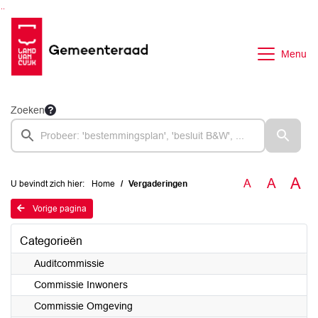
Ga naar de inhoud van deze pagina
Ga naar het zoeken
Ga naar het menu
Menu
Zoeken
A
A
A
U bevindt zich hier:
Home
Vergaderingen
Vorige pagina
Categorieën
Auditcommissie
Commissie Inwoners
Commissie Omgeving