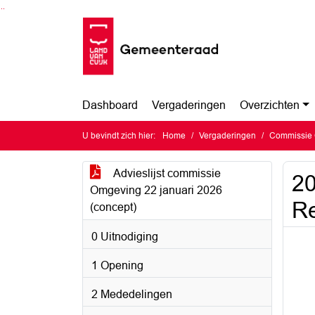
Ga naar de inhoud van deze pagina
Ga naar het zoeken
Ga naar het menu
Dashboard
Vergaderingen
Overzichten
U bevindt zich hier:
Home
Vergaderingen
Commissie 
Advieslijst commissie
20
Omgeving 22 januari 2026
Re
(concept)
0 Uitnodiging
1 Opening
2 Mededelingen