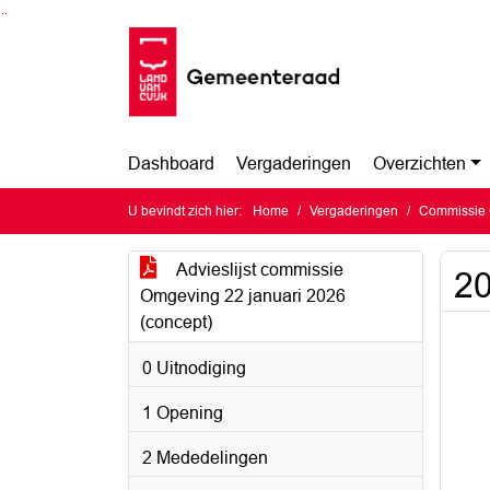
Ga naar de inhoud van deze pagina
Ga naar het zoeken
Ga naar het menu
Dashboard
Vergaderingen
Overzichten
U bevindt zich hier:
Home
Vergaderingen
Commissie 
Advieslijst commissie
20
Omgeving 22 januari 2026
(concept)
0 Uitnodiging
1 Opening
2 Mededelingen