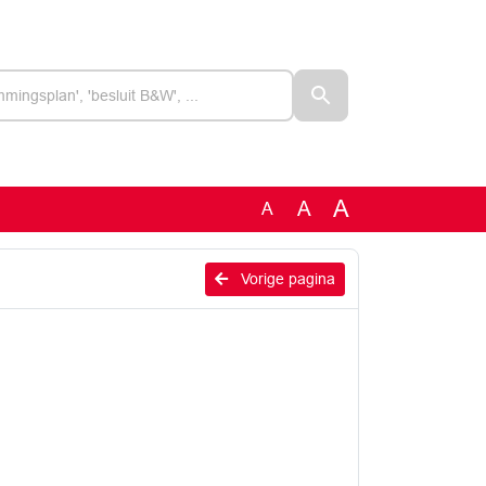
A
A
A
Vorige pagina