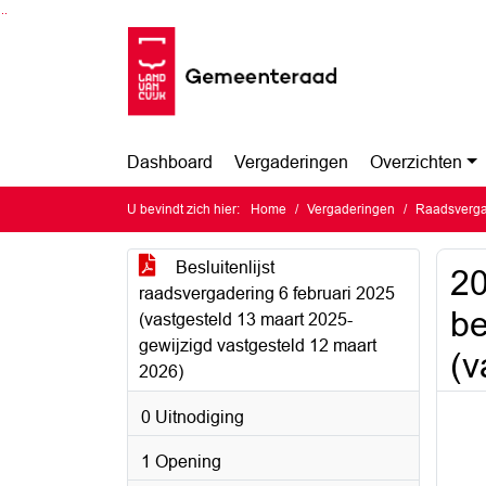
Ga naar de inhoud van deze pagina
Ga naar het zoeken
Ga naar het menu
Dashboard
Vergaderingen
Overzichten
U bevindt zich hier:
Home
Vergaderingen
Raadsvergad
Besluitenlijst
20
raadsvergadering 6 februari 2025
be
(vastgesteld 13 maart 2025-
gewijzigd vastgesteld 12 maart
(v
2026)
0 Uitnodiging
1 Opening