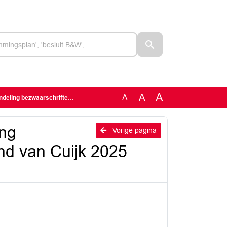
A
A
A
n Land van Cuijk 2025 (vastgesteld)
ing
Vorige pagina
nd van Cuijk 2025