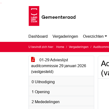
Ga naar de inhoud van deze pagina
Ga naar het zoeken
Ga naar het menu
Dashboard
Vergaderingen
Overzichten
U bevindt zich hier:
Home
Vergaderingen
Auditcommis
01-29 Advieslijst
Ad
auditcommissie 29 januari 2026
(v
(vastgesteld)
0 Uitnodiging
1 Opening
2 Mededelingen